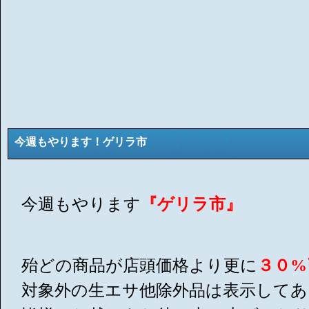
今週もやります！ゲリラ市
今週もやります
『ゲリラ市』
殆どの商品が店頭価格より更に
３０%
対象外の生エサ他除外品は表示してあ