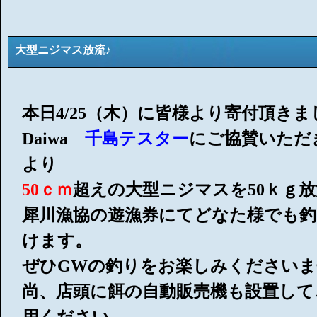
大型ニジマス放流♪
本日4/25（木）に皆様より寄付頂き
Daiwa
千島テスター
にご協賛いただ
より
50ｃｍ
超えの大型ニジマスを50ｋｇ
犀川漁協の遊漁券にてどなた様でも
けます。
ぜひGWの釣りをお楽しみくださいま
尚、店頭に餌の自動販売機も設置して