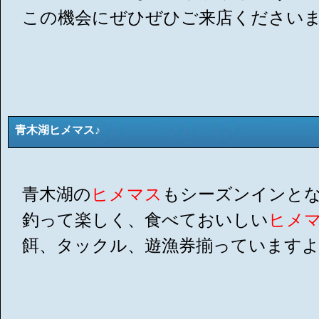
この機会にぜひぜひご来店ください
青木湖ヒメマス♪
青木湖の
ヒメマス
もシーズンインとな
釣って楽しく、食べておいしい
ヒメ
餌、タックル、遊漁券揃っています