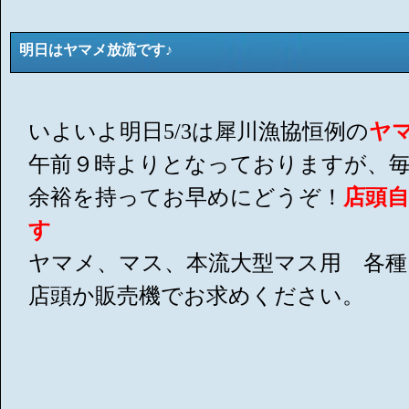
明日はヤマメ放流です♪
いよいよ明日5/3は犀川漁協恒例の
ヤ
午前９時よりとなっておりますが、
余裕を持ってお早めにどうぞ！
店頭
す
ヤマメ、マス、本流大型マス用 各
店頭か販売機でお求めくださ
い。