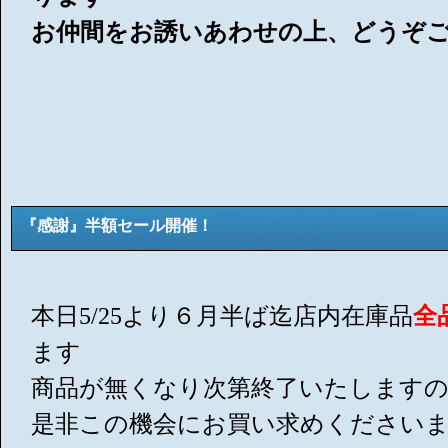
お仲間をお誘いあわせの上、どうぞご
『感謝』半額セール開催！
本日5/25より６月半ば迄店内在庫品
全
ます
商品が無くなり次第終了いたします
是非この機会にお買い求めください