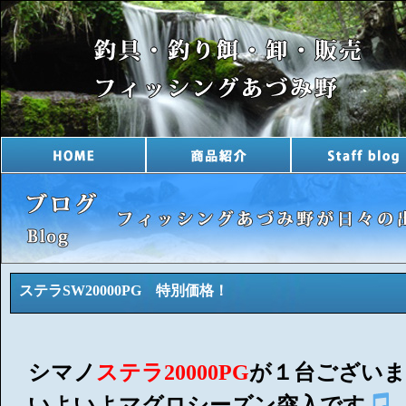
ステラSW20000PG 特別価格！
シマノ
ステラ20000PG
が１台ござい
いよいよマグロシーズン突入です