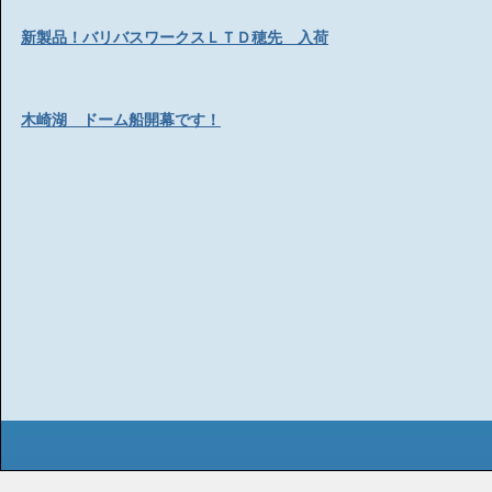
新製品！バリバスワークスＬＴＤ穂先 入荷
木崎湖 ドーム船開幕です！