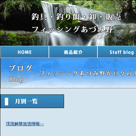
渓流解禁放流情報♪♪