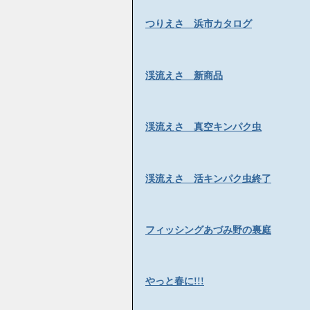
つりえさ 浜市カタログ
渓流えさ 新商品
渓流えさ 真空キンパク虫
渓流えさ 活キンパク虫終了
フィッシングあづみ野の裏庭
やっと春に!!!