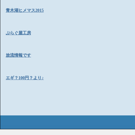
青木湖ヒメマス2015
ぷらぐ屋工房
放流情報です
エギ？100円？より♪