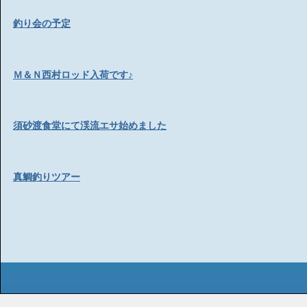
釣り会の予定
Ｍ＆Ｎ西村ロッド入荷です♪
須砂渡食堂にて渓流エサ始めました
真鯛釣りツアー