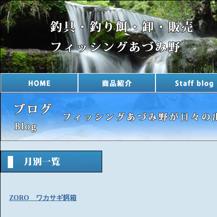
ZORO ワカサギ餌箱