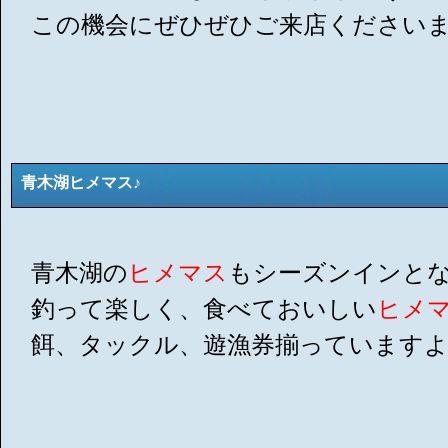
この機会にぜひぜひご来店ください
青木湖ヒメマス♪
青木湖の
ヒメマス
もシーズンインとな
釣って楽しく、食べておいしい
ヒメ
餌、タックル、遊漁券揃っています