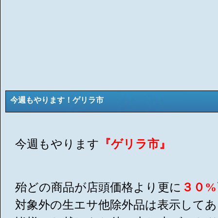
今週もやります！ゲリラ市
今週もやります
『ゲリラ市』
殆どの商品が店頭価格より更に
３０%
対象外の生エサ他除外品は表示してあ