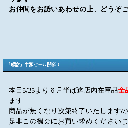
お仲間をお誘いあわせの上、どうぞご
『感謝』半額セール開催！
本日5/25より６月半ば迄店内在庫品
全
ます
商品が無くなり次第終了いたします
是非この機会にお買い求めください