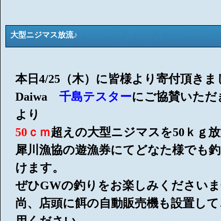
大型ニジマス放流♪
本日4/25（木）に皆様より寄付頂き
Daiwa
千島テスター
にご協賛いただ
より
50ｃｍ
超えの大型ニジマスを50ｋｇ
犀川漁協の遊漁券にてどなた様でも
けます。
ぜひGWの釣りをお楽しみくださいま
尚、店頭に餌の自動販売機も設置して