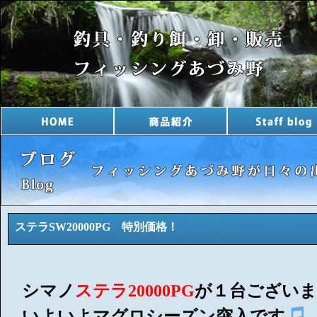
ステラSW20000PG 特別価格！
シマノ
ステラ20000PG
が１台ござい
いよいよマグロシーズン突入です