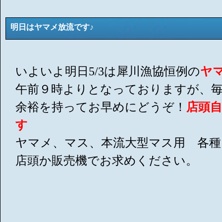
明日はヤマメ放流です♪
いよいよ明日5/3は犀川漁協恒例の
ヤ
午前９時よりとなっておりますが、
余裕を持ってお早めにどうぞ！
店頭
す
ヤマメ、マス、本流大型マス用 各
店頭か販売機でお求めくださ
い。